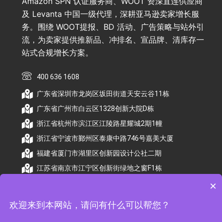
Amazon SPN 认证服务商、WOOT 资深直连供应商
及 Levanta 中国一级代理，深耕亚马逊卖家增长服
务。围绕 WOOT提报、BD 活动、广告策略与站外引
流，为卖家提供推新品、冲排名、宣品牌、清库存一
站式合规增长方案。
400 636 1608
广东省深圳市龙岗区坂田街道天安云谷11栋
广东省广州市白云区1328创新大院D栋
浙江省杭州市滨江区江陵路星耀城2期1幢
浙江省宁波市鄞州区泰康中路746号嘉美大厦
福建省厦门市湖里区创新园设计公社二期
江苏省南京市江宁区创新街绿地之窗F1栋
×
欢迎来到本网站，请问有什么可以帮您？
© 2026 杭州顺昕商务服务有限公司版权所有. All