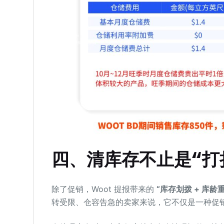
四、清库存不止是“打
除了促销，Woot 提报带来的
“库存划拨 + 库龄
转受限、仓容告急的卖家来说，它不仅是一种促