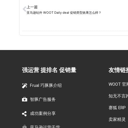
上一篇
亚马逊站外 WOOT Daily deal 促销类型效果怎么样？
强运营 提排名 促销量
友情链
WOOT 官
Frual 巧豚豚介绍
知无不言
智豚广告服务
赛狐 ERP
成功案例分享
卖家精灵
亚马逊运营干货