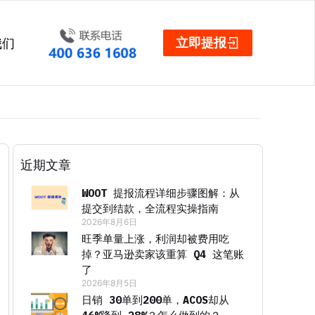
立即提报
我们
近期文章
WOOT 提报流程详细步骤图解：从
提交到结款，全流程实操指南
2026年8月6日
旺季单量上涨，利润却被费用吃
掉？亚马逊卖家该重算 Q4 这笔账
了
2026年8月5日
日销 30单到200单，ACOS却从