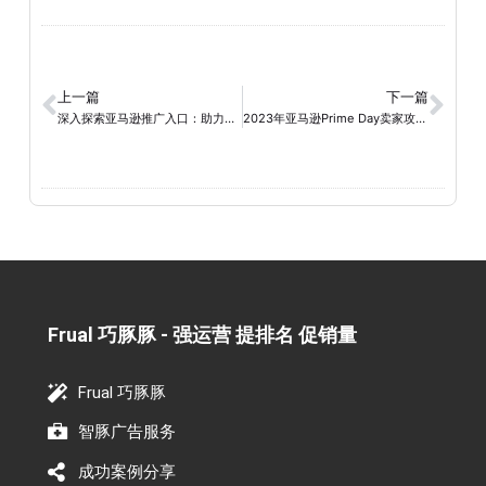
上一篇
下一篇
深入探索亚马逊推广入口：助力运营与增加曝光
2023年亚马逊Prime Day卖家攻略：全面备战，赢在细节
Frual 巧豚豚 - 强运营 提排名 促销量​
Frual 巧豚豚
智豚广告服务
成功案例分享