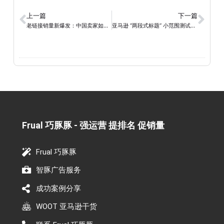
上一篇
下一篇
老链接销量新爆发：中国卖家如何借助WOOT连秒实现销量翻倍
亚马逊 “两段式标题” 小范围测试中，亮点信息成流量新入口？
Frual 巧豚豚 - 强运营 提排名 促销量​
Frual 巧豚豚
智豚广告服务
成功案例分享
WOOT 亚马逊干货