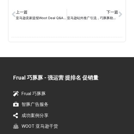
上一篇
下一篇
亚马逊卖家提报Woot Deal Q&A集锦
亚马逊站外推广引流，巧豚豚助您实现成功营销！
Frual 巧豚豚 - 强运营 提排名 促销量​
Frual 巧豚豚
智豚广告服务
成功案例分享
WOOT 亚马逊干货