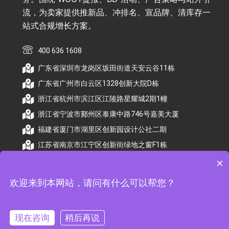
流，为卖家提供推新品、冲排名、宣品牌、清库存一
站式合规增长方案。
400 636 1608
广东省深圳市龙岗区坂田街道天安云谷11栋
广东省广州市白云区1328创新大院D栋
浙江省杭州市滨江区江陵路星耀城2期1幢
浙江省宁波市鄞州区泰康中路746号嘉美大厦
福建省厦门市湖里区创新园设计公社二期
江苏省南京市江宁区创新街绿地之窗F1栋
×
欢迎来到本网站，请问有什么可以帮您？
© 2026 杭州顺昕商务服务有限公司版权所有. All
Rights Reserved
现在咨询
稍后再说
备案号：
浙ICP备2026009174号