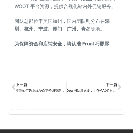
WOOT 平台资源，提供合规化站内外促销服务。
团队总部位于美国加州，国内团队则分布在
深
圳
、
杭州
、
宁波
、
厦门
、
广州、青岛
等地。
为保障资金和店铺安全，请认准 Frual 巧豚豚
上一篇
下一篇
亚马逊广告上线受众竞价调整新功能，卖家可抢先布局！
Deal网站那么多，为什么我们只推荐 WOOT？从渠道属性看站外引流ROI