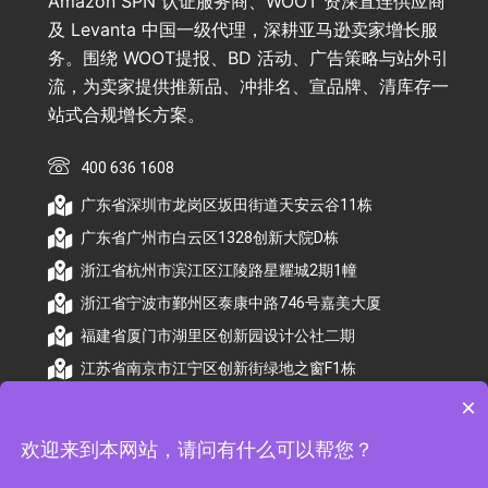
Amazon SPN 认证服务商、WOOT 资深直连供应商
及 Levanta 中国一级代理，深耕亚马逊卖家增长服
务。围绕 WOOT提报、BD 活动、广告策略与站外引
流，为卖家提供推新品、冲排名、宣品牌、清库存一
站式合规增长方案。
400 636 1608
广东省深圳市龙岗区坂田街道天安云谷11栋
广东省广州市白云区1328创新大院D栋
浙江省杭州市滨江区江陵路星耀城2期1幢
浙江省宁波市鄞州区泰康中路746号嘉美大厦
福建省厦门市湖里区创新园设计公社二期
江苏省南京市江宁区创新街绿地之窗F1栋
×
欢迎来到本网站，请问有什么可以帮您？
© 2026 杭州顺昕商务服务有限公司版权所有. All