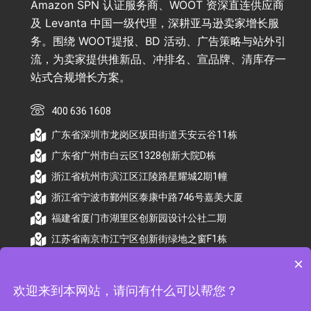
Amazon SPN 认证服务商、WOOT 资深直连供应商
及 Levanta 中国一级代理，深耕亚马逊卖家增长服
务。围绕 WOOT提报、BD 活动、广告策略与站外引
流，为卖家提供推新品、冲排名、宣品牌、清库存一
站式合规增长方案。
400 636 1608
广东省深圳市龙岗区坂田街道天安云谷11栋
广东省广州市白云区1328创新大院D栋
浙江省杭州市滨江区江陵路星耀城2期1幢
浙江省宁波市鄞州区泰康中路746号嘉美大厦
福建省厦门市湖里区创新园设计公社二期
江苏省南京市江宁区创新街绿地之窗F1栋
×
欢迎来到本网站，请问有什么可以帮您？
© 2026 杭州顺昕商务服务有限公司版权所有. All