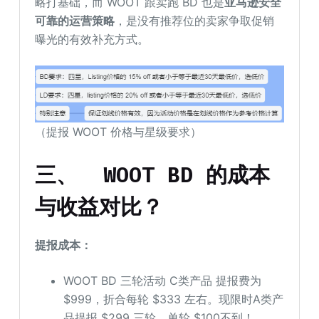
略打基础，而 WOOT 跟卖跑 BD 也是
亚马逊
安全
可
靠
的
运营
策略
，是没有推荐位的卖家争取促销
曝光的有效补充方式。
（提报 WOOT 价格与星级要求）
三、
WOOT BD 的成本
与收益对比？
提报成本：
WOOT BD 三轮活动 C类产品 提报费为
$999，折合每轮 $333 左右。现限时A类产
品提报 $299 三轮，单轮 $100不到！