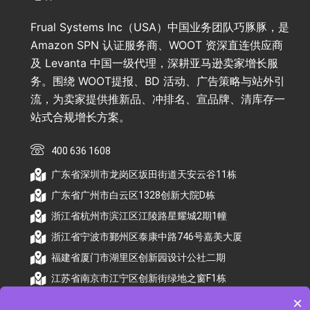
Frual Systems Inc（USA）中国业务团队巧豚豚，是
Amazon SPN 认证服务商、WOOT 资深直连供应商
及 Levanta 中国一级代理，深耕亚马逊卖家增长服
务。围绕 WOOT提报、BD 活动、广告策略与站外引
流，为卖家提供推新品、冲排名、宣品牌、清库存一
站式合规增长方案。
400 636 1608
广东省深圳市龙岗区坂田街道天安云谷11栋
广东省广州市白云区1328创新大院D栋
浙江省杭州市滨江区江陵路星耀城2期1幢
浙江省宁波市鄞州区泰康中路746号嘉美大厦
福建省厦门市湖里区创新园设计公社二期
江苏省南京市江宁区创新街绿地之窗F1栋
×