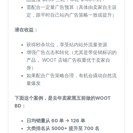
需配合一定量广告预算（具体由卖家自主设
定，跟平时自己站内广告策略一致或提升）
潜在收益：
获得秒杀坑位，享受站内站外流量资源
增强广告点击和转化（尤其是带促销标识的
产品， WOOT 店铺广告权重优于卖家自
身）
如果配合广告策略合理，有机会撬动自然流
量爆发
下面这个案例，是
去
年
卖家黑五前做的WOOT
BD：
日均销量从 60 单 → 126 单
大类排名从 5000+ 提升至 700 名