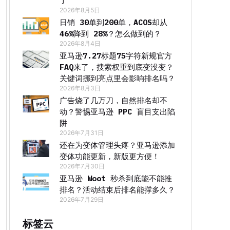
了
2026年8月5日
日销 30单到200单，ACOS却从
46%降到 28%？怎么做到的？
2026年8月4日
亚马逊7.27标题75字符新规官方
FAQ来了，搜索权重到底变没变？
关键词挪到亮点里会影响排名吗？
2026年8月3日
广告烧了几万刀，自然排名却不
动？警惕亚马逊 PPC 盲目支出陷
阱
2026年7月31日
还在为变体管理头疼？亚马逊添加
变体功能更新，新版更方便！
2026年7月30日
亚马逊 Woot 秒杀到底能不能推
排名？活动结束后排名能撑多久？
2026年7月29日
标签云