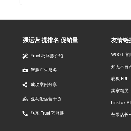
强运营 提排名 促销量
友情链
WOOT 官
Frual 巧豚豚介绍
知无不言
智豚广告服务
赛狐 ERP
成功案例分享
卖家精灵
亚马逊运营干货
Linkfox AI
联系 Frual 巧豚豚
芒果店长E