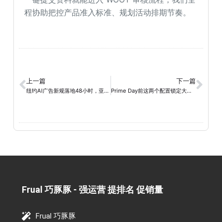
程协助把控产品准入标准、规划活动排期节奏。
上一篇
下一篇
纽约AI广告新规落地48小时，亚马逊卖家必须知道的“真相”与“解法”
Prime Day前这两个配置锁定大促后复购转化，让运营少加三天班！
Frual 巧豚豚 - 强运营 提排名 促销量​
Frual 巧豚豚